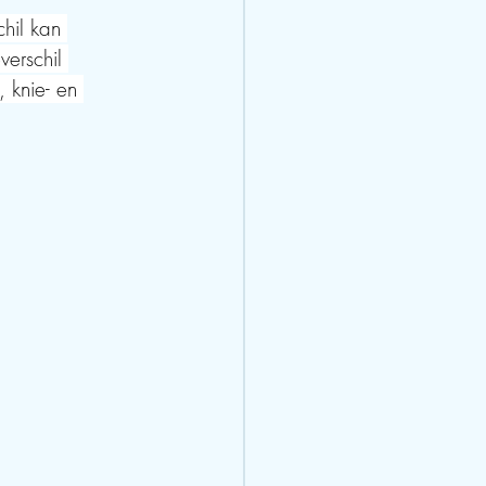
hil kan 
erschil 
, knie- en 